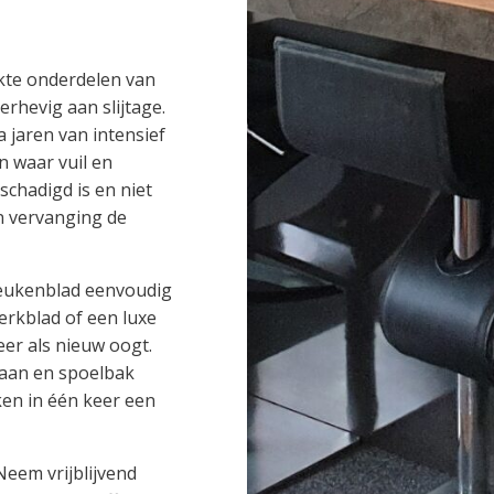
kte onderdelen van
rhevig aan slijtage.
 jaren van intensief
n waar vuil en
schadigd is en niet
n vervanging de
keukenblad eenvoudig
erkblad of een luxe
eer als nieuw oogt.
raan en spoelbak
en in één keer een
eem vrijblijvend