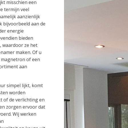
kt misschien een
e termijn veel
melijk aanzienlijk
 bijvoorbeeld aan de
der energie
Bovendien bieden
, waardoor ze het
genamer maken. Of u
, magnetron of een
sortiment aan
 simpel lijkt, komt
asten worden
of de verlichting en
en zorgen ervoor dat
oerd. Wij werken
an