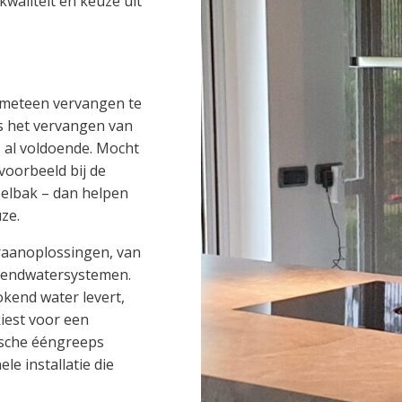
waliteit en keuze uit
d meteen vervangen te
ls het vervangen van
, al voldoende. Mocht
voorbeeld bij de
oelbak – dan helpen
ze.
raanoplossingen, van
kendwatersystemen.
okend water levert,
kiest voor een
ische ééngreeps
e installatie die