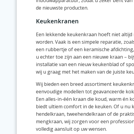
inbouwapparatuur, zodat u zeker bent van k
de nieuwste producten.
Keukenkranen
Een lekkende keukenkraan hoeft niet altij
worden. Vaak is een simpele reparatie, zoa
een rubbertje of een keramische afdichting
u echter toe zijn aan een nieuwe kraan – bij
installatie van een nieuw keukenblad of sp
wij u graag met het maken van de juiste keu
Wij bieden een breed assortiment keukenk
eenvoudige modellen tot geavanceerde ko
Een alles-in-één kraan die koud, warm én k
biedt ultiem comfort in de keuken. Of u nu 
hendelkraan, tweehendelkraan of de prakt
mengkraan, wij zorgen voor een professionel
volledig aansluit op uw wensen.