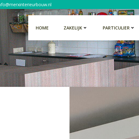
nfo@merxinterieurbouw.nl
HOME
ZAKELIJK
PARTICULIER